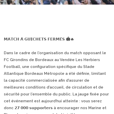
𝗠𝗔𝗧𝗖𝗛 𝗔̀ 𝗚𝗨𝗜𝗖𝗛𝗘𝗧𝗦 𝗙𝗘𝗥𝗠𝗘́𝗦 🏟️🔥
Dans le cadre de l’organisation du match opposant le
FC Girondins de Bordeaux au Vendée Les Herbiers
Football, une configuration spécifique du Stade
Atlantique Bordeaux Métropole a été définie, limitant
la capacité commercialisée afin d’assurer de
meilleures conditions d’accueil, de circulation et de
sécurité pour l’ensemble du public. La jauge fixée pour
cet événement est aujourd’hui atteinte : vous serez
donc 𝟮𝟳 𝟬𝟬𝟬 𝘀𝘂𝗽𝗽𝗼𝗿𝘁𝗲𝗿𝘀 à encourager nos Marine et