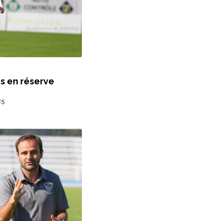
s en réserve
25