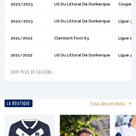
2022/2023
US Du Littoral De Dunkerque
Coupe D
2022/2023
US Du Littoral De Dunkerque
Ligue 3
:
2021/2022
Clermont Foot 63
Ligue 1
:
2021/2022
US Du Littoral De Dunkerque
Ligue 2
:
VOIR PLUS DE SAISONS
LA BOUTIQUE
Tous les produits