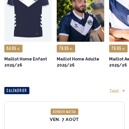
64.95
79.95
79.95
€
€
€
Maillot Home Enfant
Maillot Home Adulte
Maillot A
2025/26
2025/26
2025/26
CALENDRIER
Tout
DERNIER MATCH
VEN. 7 AOÛT