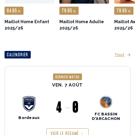
64.95
79.95
79.95
€
€
€
Maillot Home Enfant
Maillot Home Adulte
Maillot A
2025/26
2025/26
2025/26
CALENDRIER
Tout
DERNIER MATCH
VEN. 7 AOÛT
4
0
FC BASSIN
Bordeaux
D'ARCACHON
VOIR LE RÉSUMÉ