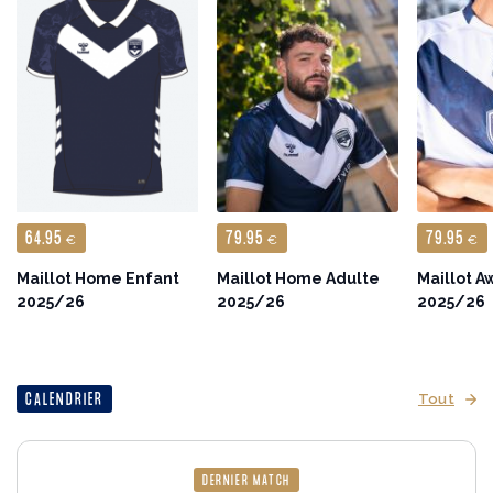
64.95
79.95
79.95
€
€
€
Maillot Home Enfant
Maillot Home Adulte
Maillot A
2025/26
2025/26
2025/26
CALENDRIER
Tout
DERNIER MATCH