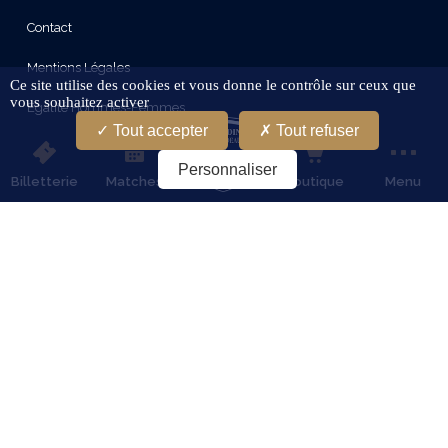
Contact
Mentions Légales
Ce site utilise des cookies et vous donne le contrôle sur ceux que
vous souhaitez activer
Egalité Hommes-Femmes
Tout accepter
Tout refuser
Protection Des Données
Personnaliser
Billetterie
Matches
Boutique
Menu
Conditions Générales D'Utilisation
Gestion Des Cookies
Restez connectes