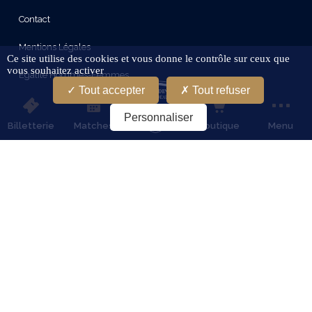
Contact
Mentions Légales
Ce site utilise des cookies et vous donne le contrôle sur ceux que
vous souhaitez activer
Egalité Hommes-Femmes
Tout accepter
Tout refuser
Protection Des Données
Personnaliser
Billetterie
Matches
Boutique
Menu
Conditions Générales D'Utilisation
Gestion Des Cookies
Restez connectes