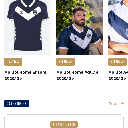
64.95
79.95
79.95
€
€
€
Maillot Home Enfant
Maillot Home Adulte
Maillot A
2025/26
2025/26
2025/26
CALENDRIER
Tout
DERNIER MATCH