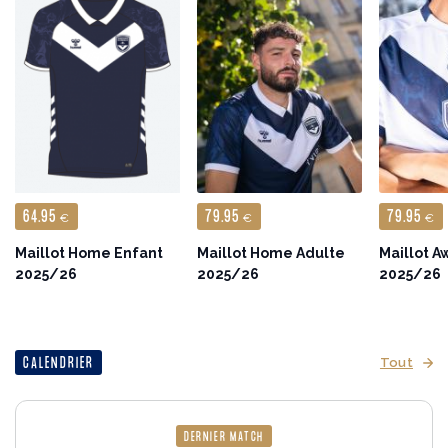
64.95
79.95
79.95
€
€
€
Maillot Home Enfant
Maillot Home Adulte
Maillot A
2025/26
2025/26
2025/26
CALENDRIER
Tout
DERNIER MATCH