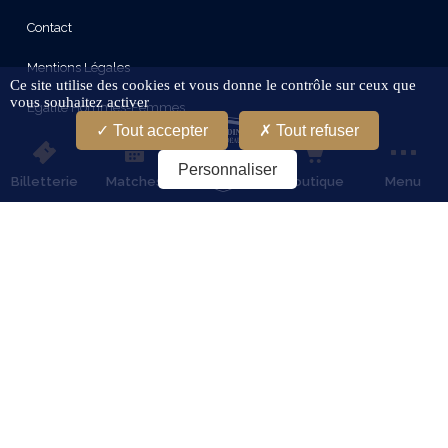
Contact
Mentions Légales
Ce site utilise des cookies et vous donne le contrôle sur ceux que
vous souhaitez activer
Egalité Hommes-Femmes
Tout accepter
Tout refuser
Protection Des Données
Personnaliser
Billetterie
Matches
Boutique
Menu
Conditions Générales D'Utilisation
Gestion Des Cookies
Restez connectes