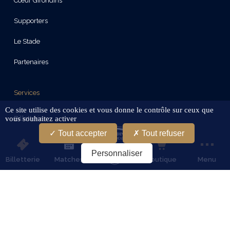
Cœur Girondins
Supporters
Le Stade
Partenaires
Services
Ce site utilise des cookies et vous donne le contrôle sur ceux que
Billetterie
vous souhaitez activer
Tout accepter
Tout refuser
Calendrier
Personnaliser
Billetterie
Matches
Boutique
Menu
Boutique
Stages FC Girondins De Bordeaux
Recrutement
Journées Portes Ouvertes Garçons