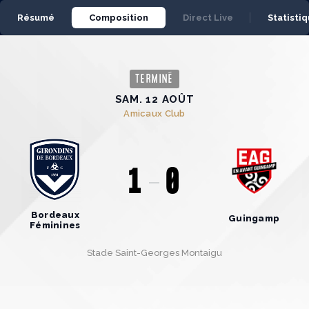
Panneau de gestion des cookies
Résumé
Composition
Direct Live
Statisti
TERMINÉ
SAM. 12 AOÛT
Amicaux Club
1
0
Bordeaux
Guingamp
Féminines
Stade Saint-Georges Montaigu