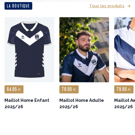
LA BOUTIQUE
Tous les produits
64.95
79.95
79.95
€
€
€
Maillot Home Enfant
Maillot Home Adulte
Maillot A
2025/26
2025/26
2025/26