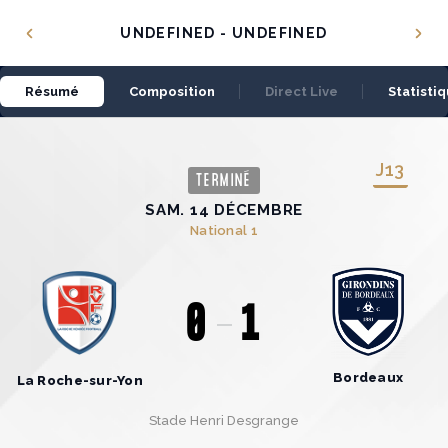
Panneau de gestion des cookies
UNDEFINED - UNDEFINED
Résumé
Composition
Direct Live
Statisti
J
13
TERMINÉ
SAM. 14 DÉCEMBRE
National 1
0
1
Bordeaux
La Roche-sur-Yon
Stade Henri Desgrange