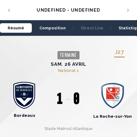
Panneau de gestion des cookies
UNDEFINED - UNDEFINED
Résumé
Composition
Direct Live
Statisti
J
27
TERMINÉ
SAM. 26 AVRIL
National 1
1
0
Bordeaux
La Roche-sur-Yon
Stade Matmut Atlantique