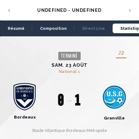
Panneau de gestion des cookies
UNDEFINED - UNDEFINED
Résumé
Composition
Direct Live
Statisti
J
2
TERMINÉ
SAM. 23 AOÛT
National 1
0
1
Bordeaux
Granville
Stade Atlantique Bordeaux Métropole