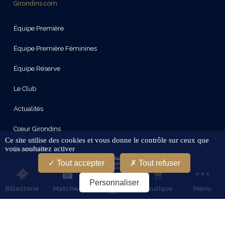
Girondins.com
Équipe Première
Équipe Première Féminines
Équipe Réserve
Le Club
Actualités
Cœur Girondins
Ce site utilise des cookies et vous donne le contrôle sur ceux que
vous souhaitez activer
Supporters
Tout accepter
Tout refuser
Le Stade
Personnaliser
Billetterie
Matches
Boutique
Menu
Partenaires
Services