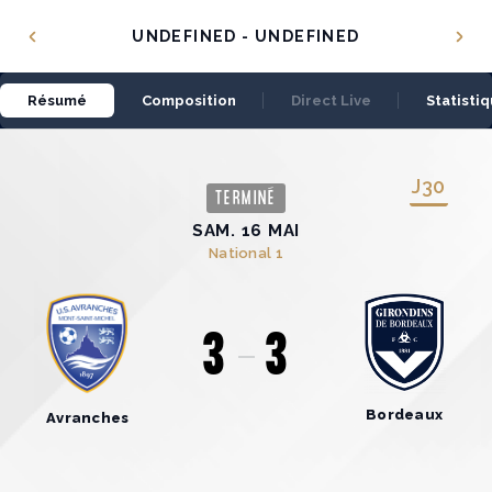
Panneau de gestion des cookies
UNDEFINED - UNDEFINED
Résumé
Composition
Direct Live
Statisti
J
30
TERMINÉ
SAM. 16 MAI
National 1
3
3
Bordeaux
Avranches